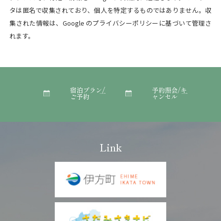
お客さまご本人の個人情報の照会・修正・削除などをご希望さ
タは匿名で収集されており、個人を特定するものではありません。収
れる場合には、ご本人であることを確認の上、対応させていた
集された情報は、Google のプライバシーポリシーに基づいて管理さ
だきます。
れます。
法令、規範の遵守と見直し
当施設は、保有する個人情報に関して適用される日本の法令、
その他規範を遵守するとともに、本ポリシーの内容を適宜見直
し、その改善に努めます。
宿泊プラン/
予約照会/キ
お問い合わせ
ご予約
ャンセル
当施設の個人情報の取扱に関するお問い合せは下記までご連絡
ください。
伊方町健康交流施設 亀ヶ池温泉
〒796-0422
愛媛県西宇和郡伊方町 二見甲1289番地
Link
TEL 0894-39-1160