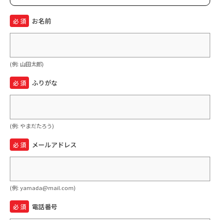
お名前
必 須
(例: 山田太郎)
ふりがな
必 須
(例: やまだたろう)
メールアドレス
必 須
(例: yamada@mail.com)
電話番号
必 須