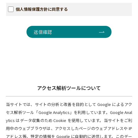
備・社員教育の徹底等の必要な措置を講じ、安全対策を実施し
個人情報保護方針に同意する
個人情報の厳重な管理を行ないます。
個人情報の利用目的
お客さまからお預かりした個人情報は、当施設からのご連絡や
業務のご案内・ご質問に対する回答として、電子メールや資料
のご送付にのみ利用いたします。
個人情報の第三者への開示・提供の禁止
当施設は、お客さまよりお預かりした個人情報を適切に管理
し、次のいずれかに該当する場合を除き、個人情報を第三者に
開示いたしません。
・お客さまの同意がある場合
・お客さまが希望されるサービスを行なうため、当施設が業務
アクセス解析ツールについて
を委託する業者に開示する場合
・法令に基づき開示することが必要である場合
当サイトでは、サイトの分析と改善を目的として Google によるアク
個人情報の安全対策
セス解析ツール「Google Analytics」を利用しています。Google Anal
当施設は、個人情報の正確性及び安全性確保のために、セキュ
ytics はデータ収集のため Cookie を使用しています。当サイトをご利
リティに万全の対策を講じます。
用中のウェブブラウザは、アクセスしたページのウェブアドレスや IP
ご本人の照会
アドレス等、特定の情報を Google に自動的に送信します。このデー