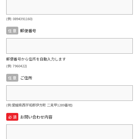
(例: 0894391160)
郵便番号
任 意
郵便番号から住所を自動入力します
(例: 7960422)
ご住所
任 意
(例:愛媛県西宇和郡伊方町 二見甲1289番地)
お問い合わせ内容
必 須